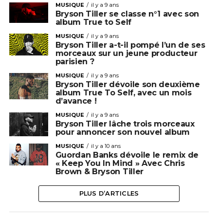
MUSIQUE
il y a 9 ans
Bryson Tiller se classe n°1 avec son
album True to Self
MUSIQUE
il y a 9 ans
Bryson Tiller a-t-il pompé l’un de ses
morceaux sur un jeune producteur
parisien ?
MUSIQUE
il y a 9 ans
Bryson Tiller dévoile son deuxième
album True To Self, avec un mois
d’avance !
MUSIQUE
il y a 9 ans
Bryson Tiller lâche trois morceaux
pour annoncer son nouvel album
MUSIQUE
il y a 10 ans
Guordan Banks dévoile le remix de
« Keep You In Mind » Avec Chris
Brown & Bryson Tiller
PLUS D’ARTICLES