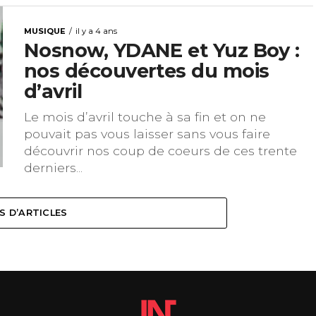
MUSIQUE
il y a 4 ans
Nosnow, YDANE et Yuz Boy :
nos découvertes du mois
d’avril
Le mois d’avril touche à sa fin et on ne
pouvait pas vous laisser sans vous faire
découvrir nos coup de coeurs de ces trente
derniers...
S D’ARTICLES