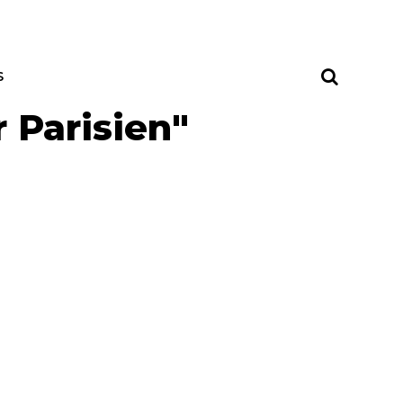
S
r Parisien"