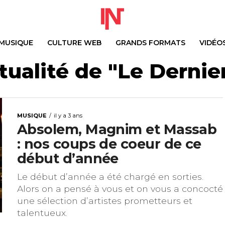
MUSIQUE
CULTURE WEB
GRANDS FORMATS
VIDÉO
tualité de "Le Dernie
MUSIQUE
il y a 3 ans
Absolem, Magnim et Massab
: nos coups de coeur de ce
début d’année
Le début d’année a été chargé en sorties.
Alors on a pensé à vous et on vous a concocté
une sélection d’artistes prometteurs et
talentueux.