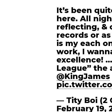
It’s been qui
here. All nigh
reflecting, &
records or as 
is my each o
work, I wann
excellence! …
League” the
@KingJames
pic.twitter.
— Tity Boi (2
February 19, 