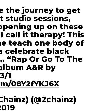
te the journey to get
t studio sessions,
 opening up on these
I call it therapy! This
ne teach one body of
a celebrate black
.. “Rap Or Go To The
 album A&R by
3/1
com/08Y2fYKJ6X
 Chainz) (@2chainz)
2019