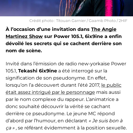
Crédit photo : Titouan Garnier / Gaamb Photo / 2HIF
À l’occasion d’une invitation dans
The Angie
Martinez Show
sur Power 105.1, 6ix9ine a enfin
dévoilé les secrets qui se cachent derrière son
nom de scène.
Invité dans l’émission de radio new-yorkaise Power
105.1,
Tekashi 6ix9ine
a été interrogé sur la
signification de son pseudonyme. En effet,
lorsqu’on l’a découvert durant l’été 2017,
le public
était assez intrigué par le personnage
mais aussi
par le nom complexe du rappeur. L’animatrice a
donc souhaité découvrir la vérité se cachant
derrière ce pseudonyme. Le jeune MC répond
d’abord par l’humour, en déclarant
« Je suis bon à
ça » ,
se référant évidemment à la position sexuelle.