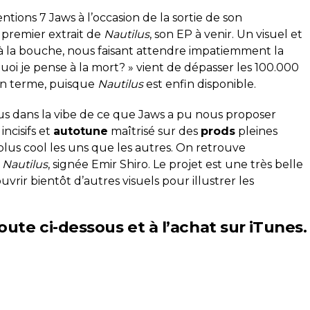
ntions 7 Jaws à l’occasion de la sortie de son
, premier extrait de
Nautilus
, son EP à venir. Un visuel et
à la bouche, nous faisant attendre impatiemment la
quoi je pense à la mort? » vient de dépasser les 100.000
son terme, puisque
Nautilus
est enfin disponible.
ous dans la vibe de ce que Jaws a pu nous proposer
ncisifs et
autotune
maîtrisé sur des
prods
pleines
plus cool les uns que les autres. On retrouve
r
Nautilus
, signée Emir Shiro. Le projet est une très belle
rir bientôt d’autres visuels pour illustrer les
ute ci-dessous et à l’achat sur
iTunes
.