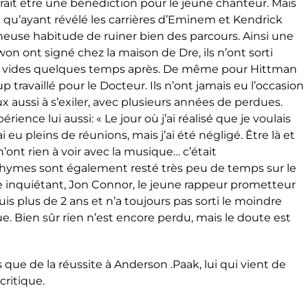
rait être une bénédiction pour le jeune chanteur. Mais
en qu’ayant révélé les carrières d’Eminem et Kendrick
euse habitude de ruiner bien des parcours. Ainsi une
n ont signé chez la maison de Dre, ils n’ont sorti
ins vides quelques temps après. De même pour Hittman
travaillé pour le Docteur. Ils n’ont jamais eu l’occasion
ux aussi à s’exiler, avec plusieurs années de perdues.
érience lui aussi: « Le jour où j’ai réalisé que je voulais
ai eu pleins de réunions, mais j’ai été négligé. Être là et
’ont rien à voir avec la musique… c’était
hymes sont également resté très peu de temps sur le
ne inquiétant, Jon Connor, le jeune rappeur prometteur
s plus de 2 ans et n’a toujours pas sorti le moindre
ique. Bien sûr rien n’est encore perdu, mais le doute est
que de la réussite à Anderson .Paak, lui qui vient de
 critique.