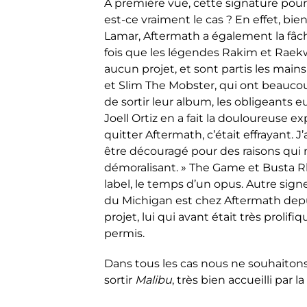
A première vue, cette signature pour
est-ce vraiment le cas ? En effet, bi
Lamar, Aftermath a également la fâch
fois que les légendes Rakim et Raekwo
aucun projet, et sont partis les ma
et Slim The Mobster, qui ont beaucoup 
de sortir leur album, les obligeants e
Joell Ortiz en a fait la douloureuse exp
quitter Aftermath, c’était effrayant. J’
être découragé pour des raisons qui n
démoralisant. » The Game et Busta R
label, le temps d’un opus. Autre sig
du Michigan est chez Aftermath depui
projet, lui qui avant était très prolif
permis.
Dans tous les cas nous ne souhaitons 
sortir
Malibu
, très bien accueilli par la