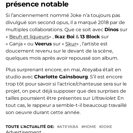
présence notable
Si l’anciennement nommé Joke n’a toujours pas
divulgué son second opus, il a marqué 2018 par de
multiples collaborations. Que ce soit avec
Dinos
sur
«
Beuh et liqueurs
« ,
Ikaz Boi
&
13 Block
sur
« Ganja » ou
Veerus
sur «
Skur
« , l’artiste est
doucement revenu sur le devant de la scène,
quelques mois après avoir repoussé son album.
Plus surprenant encore, en mai, Ateyaba était en
studio avec
Charlotte Gainsbourg
. S’il est encore
trop tôt pour savoir si l’actrice/chanteuse sera sur le
projet, on peut déjà supposer que des surprises de
tailles pourraient être présentes sur
Ultraviolet.
En
tout cas, le rappeur a semble-t-il beaucoup travaillé
son oeuvre durant cette année.
TOUTE L’ACTUALITÉ DE:
ATEYABA
HOME
JOKE
Advertisement