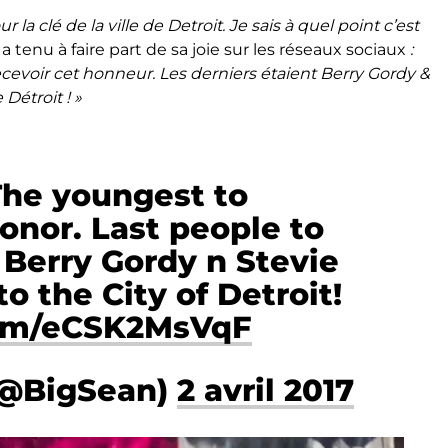
a clé de la ville de Detroit. Je sais à quel point c’est
l a tenu à faire part de sa joie sur les réseaux sociaux
:
à recevoir cet honneur. Les derniers étaient Berry Gordy &
 Détroit ! »
 The youngest to
honor. Last people to
 Berry Gordy n Stevie
o the City of Detroit!
com/eCSK2MsVqF
(@BigSean)
2 avril 2017