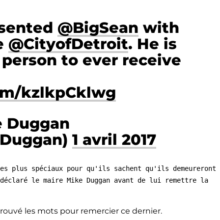
esented
@BigSean
with
e
@CityofDetroit
. He is
person to ever receive
com/kzlkpCklwg
e Duggan
eDuggan)
1 avril 2017
es plus spéciaux pour qu'ils sachent qu'ils demeureront
déclaré le maire Mike Duggan avant de lui remettre la
rouvé les mots pour remercier ce dernier.