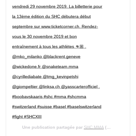
vendredi 29 novembre 2019. La billetterie pour
la 13ème édition du SHC débutera début
septembre sur www.ticketcorner.ch. Rendez-
vous le 30 novembre 2019 et bon
entraînement à tous les athlètes 👊🏼 .
@mko_milanko @blackrent.geneve
@wickedone.fr @snaketeam.mma
@cyrillediabate @tmg_kevinpetshi
@giompeltier @linksa.ch @yasscarterofficiel .
#boobavskaaris #shc #mma #shcmma
#switzerland #suisse #basel #baselswitzerland
#fight #SHCXIII
Une publication partagée par
SHC MMA
(@shc_mma) le