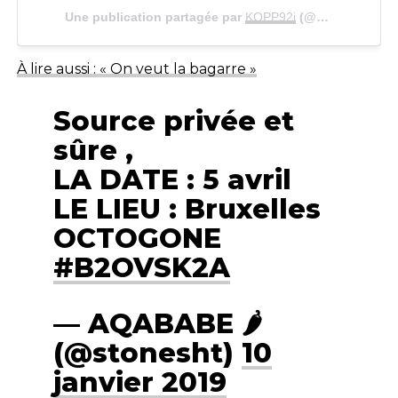
Une publication partagée par
KOPP92i
(@boobaofficial) le
À lire aussi : « On veut la bagarre »
Source privée et
sûre ,
LA DATE : 5 avril
LE LIEU : Bruxelles
OCTOGONE
#B2OVSK2A
— AQABABE 🌶
(@stonesht)
10
janvier 2019