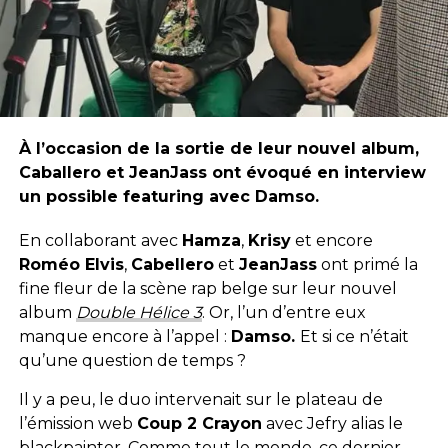
À l’occasion de la sortie de leur nouvel album,
Caballero et JeanJass ont évoqué en interview
un possible featuring avec Damso.
En collaborant avec
Hamza
,
Krisy
et encore
Roméo Elvis
,
Cabellero
et
JeanJass
ont primé la
fine fleur de la scène rap belge sur leur nouvel
album
Double Hélice 3
. Or, l’un d’entre eux
manque encore à l’appel :
Damso.
Et si ce n’était
qu’une question de temps ?
Il y a peu, le duo intervenait sur le plateau de
l’émission web
Coup 2 Crayon
avec Jefry alias le
blackpainter. Comme tout le monde, ce dernier