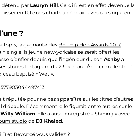
à détenu par
Lauryn Hill
. Cardi B est en effet devenue la
 hisser en tête des charts américain avec un single en
d’une ?
le top 5, la gagnante des
BET Hip Hop Awards 2017
n single, la jeune new-yorkaise se serait offert les
esse d’enfler depuis que l’ingénieur du son
Ashby
a
 stories Instagram du 23 octobre. À en croire le cliché,
orceau baptisé « Wet ».
922577903044497413
 réputée pour ne pas apparaître sur les titres d’autres
l d’épaule. Récemment, elle figurait entre autres sur le
t
Willy William
. Elle a aussi enregistré « Shining » avec
lbum studio
de
DJ Khaled
.
i B et Beyoncé vous validez ?