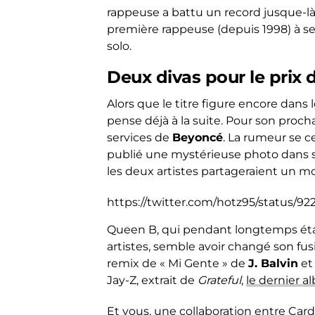
rappeuse a battu un record jusque-l
première rappeuse (depuis 1998) à se
solo.
Deux divas pour le prix 
Alors que le titre figure encore dans 
pense déjà à la suite. Pour son prochai
services de
Beyoncé
. La rumeur se c
publié une mystérieuse photo dans ses
les deux artistes partageraient un m
https://twitter.com/hotz95/status/
Queen B, qui pendant longtemps était
artistes, semble avoir changé son fusi
remix de « Mi Gente » de
J. Balvin
e
Jay-Z, extrait de
Grateful
,
le dernier a
Et vous, une collaboration entre Card