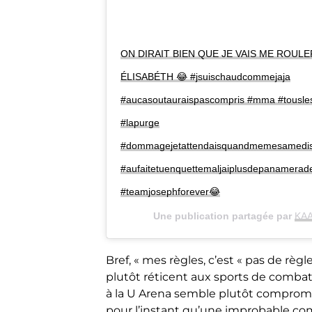
ON DIRAIT BIEN QUE JE VAIS ME ROUL
ÉLISABÉTH 😂 #jsuischaudcommejaja
#aucasoutauraispascompris #mma #tousle
#lapurge
#dommagejetattendaisquandmemesamedisg
#aufaitetuenquettemaljaiplusdepanamerad
#teamjosephforever😂
Une publication partagée par
KAA
Bref, « mes règles, c’est « pas de règle
plutôt réticent aux sports de combat 
à la U Arena semble plutôt compromi
pour l’instant qu’une improbable c