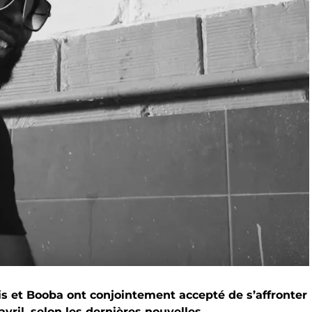
is et Booba ont conjointement accepté de s’affronter
avril, selon les dernières nouvelles.