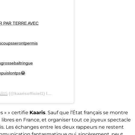
ER PAR TERRE AVEC
scoupsserontpermis
rossebaltringue
epuislontps😂
RIS
(@kaarisofficiel1) le
26 Déc. 2018 à 9 :30 PST
s » » certifie
Kaaris
. Sauf que l’État français se montre
libres en France, et organiser tout ce joyeux spectacle
s. Les échanges entre les deux rappeurs ne restent
ommunication fantasmatique qui, sincèrement, peut