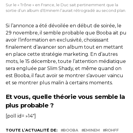
Sur le « Trône » en France, le Duc sait pertinemment que la
sortie d’un album d’Eminem l’aurait rétrogradé au second plan.
Si l’annonce a été dévoilée en début de soirée, le
29 novembre, il semble probable que Booba ait pu
avoir l’information en exclusivité, choisissant
finalement d’avancer son album tout en mettant
en place cette stratégie marketing. En d’autres
mots, le 15 décembre, toute l’attention médiatique
sera engluée par Slim Shady, et même quand on
est Booba, il faut avoir se montrer s’avouer vaincu
et se montrer plus malin à certains moments.
Et vous, quelle théorie vous semble la
plus probable ?
[poll id= »14″]
TOUTE L’ACTUALITÉ DE:
BOOBA
EMINEM
ROHFF