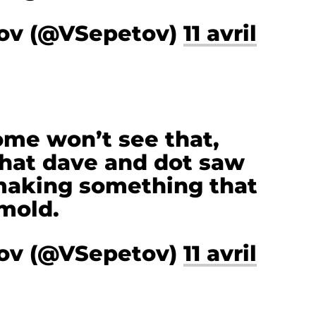
tov (@VSepetov)
11 avril
me won’t see that,
that dave and dot saw
 making something that
 mold.
tov (@VSepetov)
11 avril