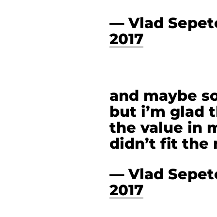
— Vlad Sepe
2017
and maybe so
but i’m glad 
the value in
didn’t fit the
— Vlad Sepe
2017