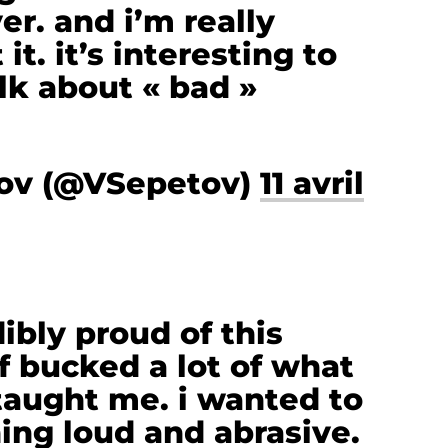
er. and i’m really
it. it’s interesting to
lk about « bad »
tov (@VSepetov)
11 avril
ibly proud of this
of bucked a lot of what
taught me. i wanted to
ng loud and abrasive.