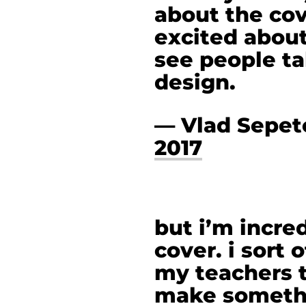
about the cov
excited about 
see people ta
design.
— Vlad Sepe
2017
but i’m incred
cover. i sort 
my teachers 
make somethi