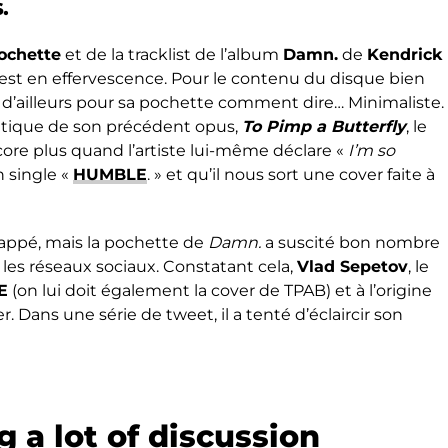
.
ochette
et de la tracklist de l’album
Damn.
de
Kendrick
 est en effervescence. Pour le contenu du disque bien
d’ailleurs pour sa pochette comment dire… Minimaliste.
matique de son précédent opus,
To Pimp a Butterfly
, le
core plus quand l’artiste lui-même déclare «
I’m so
 single «
HUMBLE
. » et qu’il nous sort une cover faite à
appé, mais la pochette de
Damn.
a suscité bon nombre
 les réseaux sociaux. Constatant cela,
Vlad Sepetov
, le
E
(on lui doit également la cover de TPAB) et à l’origine
. Dans une série de tweet, il a tenté d’éclaircir son
g a lot of discussion