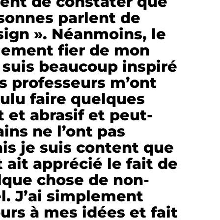
sent de constater que
sonnes parlent de
ign ». Néanmoins, le
lement fier de mon
e suis beaucoup inspiré
s professeurs m’ont
oulu faire quelques
 et abrasif et peut-
ains ne l’ont pas
s je suis content que
ait apprécié le fait de
lque chose de non-
l. J’ai simplement
ours à mes idées et fait