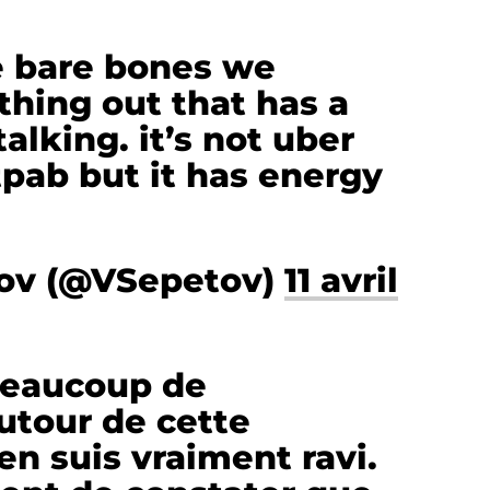
e bare bones we
hing out that has a
talking. it’s not uber
 tpab but it has energy
tov (@VSepetov)
11 avril
 beaucoup de
utour de cette
en suis vraiment ravi.