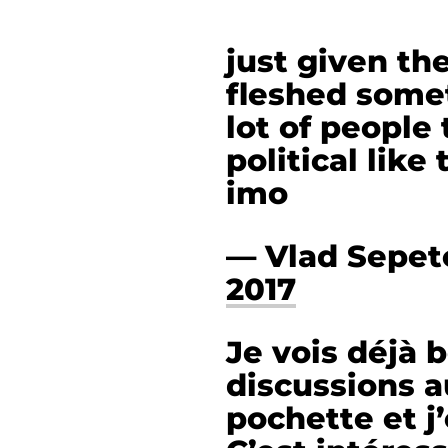
just given th
fleshed somet
lot of people 
political like
imo
— Vlad Sepe
2017
Je vois déjà
discussions a
pochette et j’