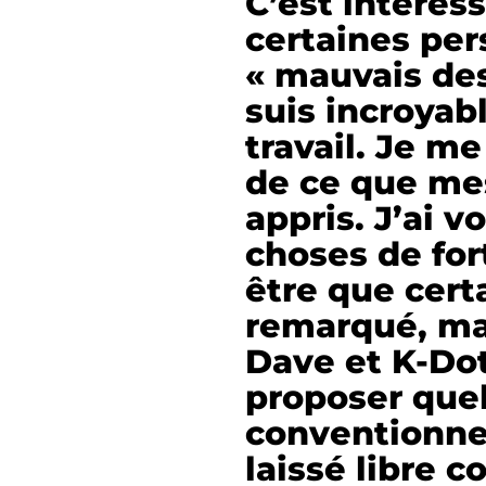
C’est intéres
certaines per
« mauvais des
suis incroyab
travail. Je m
de ce que me
appris. J’ai v
choses de fort
être que cert
remarqué, mai
Dave et K-Dot 
proposer que
conventionne
laissé libre c