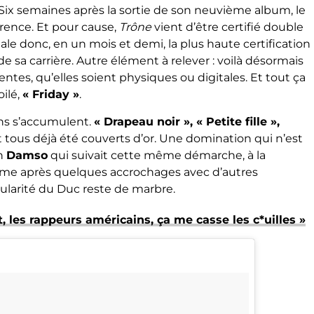
. Six semaines après la sortie de son neuvième album, le
rence. Et pour cause,
Trône
vient d’être certifié double
le donc, en un mois et demi, la plus haute certification
e sa carrière. Autre élément à relever : voilà désormais
tes, qu’elles soient physiques ou digitales. Et tout ça
ilé,
« Friday »
.
ions s’accumulent.
« Drapeau noir », « Petite fille »,
 tous déjà été couverts d’or. Une domination qui n’est
in
Damso
qui suivait cette même démarche, à la
même après quelques accrochages avec d’autres
pularité du Duc reste de marbre.
 les rappeurs américains, ça me casse les c*uilles »