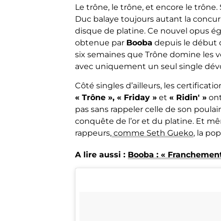
Le trône, le trône, et encore le trône
Duc balaye toujours autant la concur
disque de platine. Ce nouvel opus éga
obtenue par
Booba
depuis le début d
six semaines que Trône domine les ven
avec uniquement un seul single dévo
Côté singles d’ailleurs, les certificat
« Trône », « Friday »
et
« Ridin' »
ont
pas sans rappeler celle de son poula
conquête de l’or et du platine. Et 
rappeurs,
comme Seth Gueko
, la po
A lire aussi :
Booba : « Franchement,