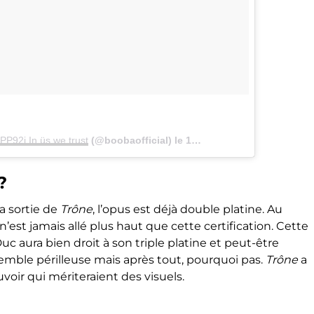
PP92i In üs we trust
(@boobaofficial) le
15 Janv. 2018 à 8 :57 PST
?
a sortie de
Trône
, l’opus est déjà double platine. Au
n’est jamais allé plus haut que cette certification. Cette
Duc aura bien droit à son triple platine et peut-être
mble périlleuse mais après tout, pourquoi pas.
Trône
a
ir qui mériteraient des visuels.