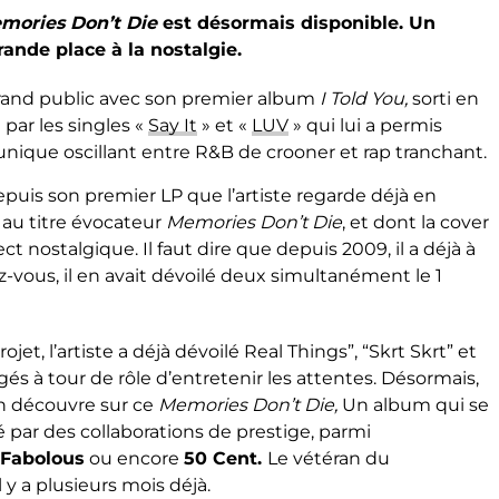
mories Don’t Die
est désormais disponible. Un
rande place à la nostalgie.
grand public avec son premier album
I Told You,
sorti en
 par les singles «
Say It
» et «
LUV
» qui lui a permis
unique oscillant entre R&B de crooner et rap tranchant.
puis son premier LP que l’artiste regarde déjà en
au titre évocateur
Memories Don’t Die
, et dont la cover
ct nostalgique. Il faut dire que depuis 2009, il a déjà à
-vous, il en avait dévoilé deux simultanément le 1
et, l’artiste a déjà dévoilé Real Things”, “Skrt Skrt” et
rgés à tour de rôle d’entretenir les attentes. Désormais,
on découvre sur ce
Memories Don’t Die,
Un album qui se
 par des collaborations de prestige, parmi
 Fabolous
ou encore
50 Cent.
Le vétéran du
 y a plusieurs mois déjà.