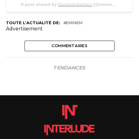
A post shared by
Marshall Mathers
(@eminem) on
Apr 12
TOUTE L’ACTUALITÉ DE:
EMINEM
Advertisement
COMMENTAIRES
TENDANCES