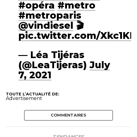
#opéra
#metro
#metroparis
@vindiesel
🎬
pic.twitter.com/Xkc1KD
— Léa Tijéras
(@LeaTijeras)
July
7, 2021
TOUTE L’ACTUALITÉ DE:
Advertisement
COMMENTAIRES
TENDANCES