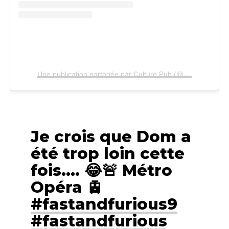
Une publication partagée par Culture Pub (@culturepub_officiel)
Je crois que Dom a
été trop loin cette
fois…. 😂🚨 Métro
Opéra 🚊
#fastandfurious9
#fastandfurious