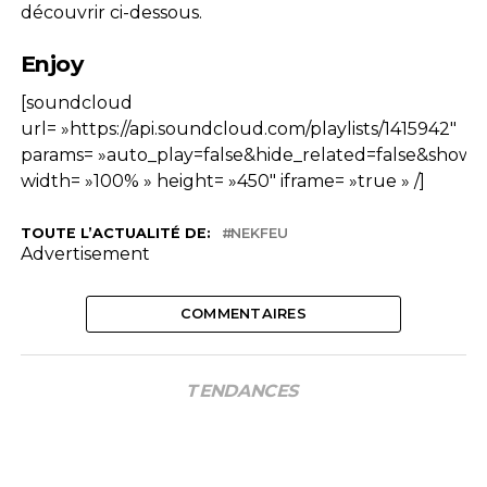
découvrir ci-dessous.
Enjoy
[soundcloud
url= »https://api.soundcloud.com/playlists/1415942″
params= »auto_play=false&hide_related=false&show
width= »100% » height= »450″ iframe= »true » /]
TOUTE L’ACTUALITÉ DE:
NEKFEU
Advertisement
COMMENTAIRES
TENDANCES