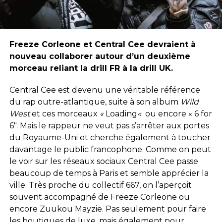
Freeze
Corleone
et Central
Cee
devraient à
nouveau collaborer autour d’un deuxième
morceau reliant
la
drill
FR
à
la
drill
UK
.
Central Cee
est devenu une véritable référence
du rap outre-atlantique, suite à son album
Wild
W
est
et ces morceaux
«
Loading
«
ou encore « 6
for
6″.
Mais le rappeur ne veut pas s’arrêter aux portes
du Royaume-Uni et cherche également à toucher
davantage le public francophone.
Comme on peut
le voir sur les réseaux sociaux Central
Cee
passe
beaucoup de temps à Paris et semble apprécier la
ville.
Très proche du collectif 667, on l’aperçoit
souvent accompagné de
Freeze
Corleone
ou
encore
Zuukou
Mayzie
.
Pas seulement pour faire
les boutiques de luxe, mais également pour