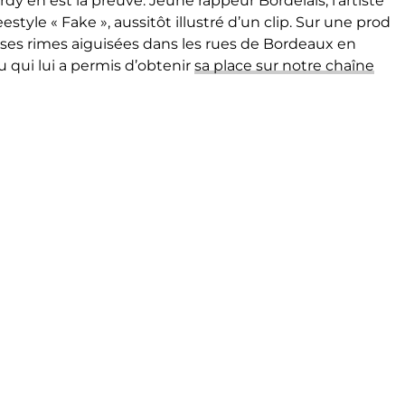
dy en est la preuve. Jeune rappeur Bordelais, l’artiste
style « Fake », aussitôt illustré d’un clip. Sur une prod
 ses rimes aiguisées dans les rues de Bordeaux en
qui lui a permis d’obtenir
sa place sur notre chaîne