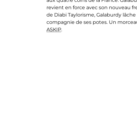
aux quatre coins de la France. Galabur
revient en force avec son nouveau free
de Diabi Taylorisme, Galaburdy lâche
compagnie de ses potes. Un morceau 
ASKIP
.