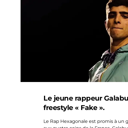
Le jeune rappeur Galabu
freestyle « Fake ».
Le Rap Hexagonale est promis à un g