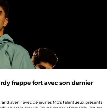
rdy frappe fort avec son dernier
rand avenir avec de jeunes MC’s talentueux présents