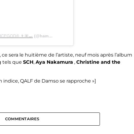
CEGOD® 👨🏽‍🍳
(@hamzasaucegod) le
13 Déc. 2019 à 9 :15 PST
, ce sera le huitième de l’artiste, neuf mois après l’album
g tels que
SCH
,
Aya Nakamura
,
Christine and the
n indice, QALF de Damso se rapproche »]
COMMENTAIRES