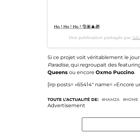
Ho ! Ho ! Ho ! 🎅🏽🎄🎁
Une publication partagée par
SAU
Si ce projet voit véritablement le jour
Paradise,
qui regroupait des featurin
Queens
ou encore
Oxmo Puccino
.
[irp posts= »65414″ name= »Encore u
TOUTE L’ACTUALITÉ DE:
HAMZA
HOME
Advertisement