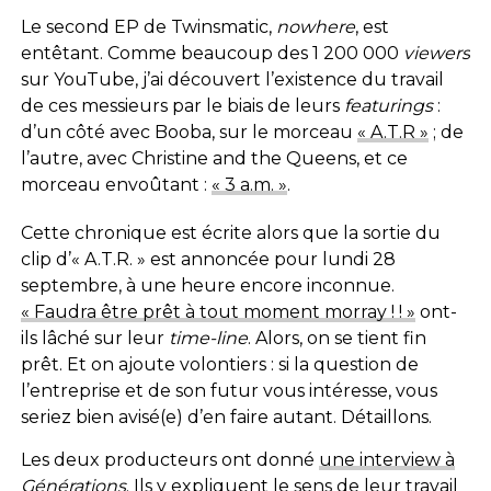
Le second EP de Twinsmatic,
nowhere
, est
entêtant. Comme beaucoup des 1 200 000
viewers
sur YouTube, j’ai découvert l’existence du travail
de ces messieurs par le biais de leurs
featurings
:
d’un côté avec Booba, sur le morceau
« A.T.R »
; de
l’autre, avec Christine and the Queens, et ce
morceau envoûtant :
« 3 a.m. »
.
Cette chronique est écrite alors que la sortie du
clip d’« A.T.R. » est annoncée pour lundi 28
septembre, à une heure encore inconnue.
« Faudra être prêt à tout moment morray ! ! »
ont-
ils lâché sur leur
time-line
. Alors, on se tient fin
prêt. Et on ajoute volontiers : si la question de
l’entreprise et de son futur vous intéresse, vous
seriez bien avisé(e) d’en faire autant. Détaillons.
Les deux producteurs ont donné
une interview à
Générations
. Ils y expliquent le sens de leur travail