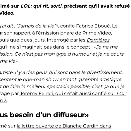
primé sur
LOL: qui rit, sort!
, précisant qu’il avait refusé
 Video.
i dit : “Jamais de la vie”»
, confie Fabrice Eboué. Le
r son rapport à l’émission phare de Prime Video,
s quelques jours. Interrogé par les
Dernières
 qu’il ne s’imaginait pas dans le concept :
«Je ne me
émission. Ce n’est pas mon type d’humour et je ne cours
 ma vie»
.
rtiste. Il y a des gens qui sont dans le divertissement,
résentent le one-man show en tant qu’entité artistique.
t de faire le meilleur spectacle possible, c’est ça que je
tagé par
Jérémy Ferrari, qui s’était aussi confié sur
LOL:
on 3
.
us besoin d’un diffuseur»
imé sur
la lettre ouverte de Blanche Gardin dans