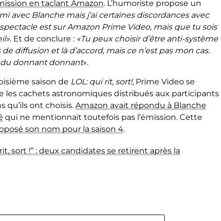
’émission en taclant Amazon
. L’humoriste propose un
ami avec Blanche mais j’ai certaines discordances avec
spectacle est sur Amazon Prime Video, mais que tu sois
il»
. Et de conclure :
«Tu peux choisir d’être anti-système
de diffusion et là d’accord, mais ce n’est pas mon cas.
st du donnant donnant
».
roisième saison de
LOL: qui rit, sort!
, Prime Video se
tre les cachets astronomiques distribués aux participants
 qu’ils ont choisis.
Amazon avait répondu à Blanche
é
qui ne mentionnait toutefois pas l’émission. Cette
oposé son nom pour la saison 4
.
rit, sort !” : deux candidates se retirent après la