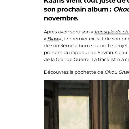
Kaaris vient tout juste de 
son prochain album :
Okou
novembre.
Après avoir sorti son «
freestyle de ch
«
Blow
« ,
le premier extrait de son pro
de son 3ème album studio. Le projet
prénom du rappeur de Sevran. Celui-ci
de la Grande Guerre. La tracklist n’a
Découvrez la pochette de
Okou Gnak