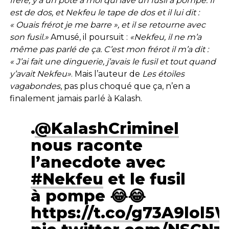
frère, y’a un pote à moi qui lave un fusil à pompe. Il
est de dos, et Nekfeu le tape de dos et il lui dit :
« Ouais frérot je me barre », et il se retourne avec
son fusil.»
Amusé, il poursuit :
«Nekfeu, il ne m’a
même pas parlé de ça. C’est mon frérot il m’a dit :
« J’ai fait une dinguerie, j’avais le fusil et tout quand
y’avait Nekfeu»
. Mais l’auteur de
Les étoiles
vagabondes
, pas plus choqué que ça, n’en a
finalement jamais parlé à Kalash.
.
@KalashCriminel
nous raconte
l’anecdote avec
#Nekfeu
et le fusil
à pompe 😂😂
https://t.co/g73A9lol5