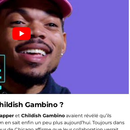
Childish Gambino ?
apper
et
Childish Gambino
avaient révélé qu’ils
n en sait enfin un peu plus aujourd’hui. Toujours dans
peur de Chicago affirme que leur collaboration verrait