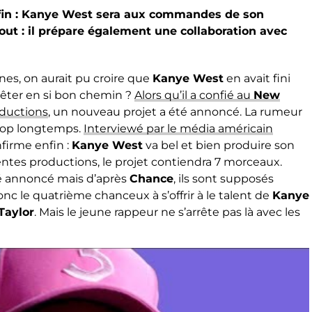
fin : Kanye West sera aux commandes de son
tout : il prépare également une collaboration avec
nes, on aurait pu croire que
Kanye West
en avait fini
rrêter en si bon chemin ?
Alors qu’il a confié au
New
oductions
, un nouveau projet a été annoncé. La rumeur
Trop longtemps.
Interviewé par le média américain
firme enfin :
Kanye West
va bel et bien produire son
tes productions, le projet contiendra 7 morceaux.
é annoncé mais d’après
Chance
, ils sont supposés
a donc le quatrième chanceux à s’offrir à le talent de
Kanye
Taylor
. Mais le jeune rappeur ne s’arrête pas là avec les