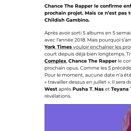
Chance The Rapper le confirme en
prochain projet. Mais ce n’est pas 
Childish Gambino.
Après avoir sorti 5 albums en 5 semai
avec l’année 2018. Mais pourquoi s’a
York Times
vouloir enchaîner les pr
court depuis déjà bien longtemps. 
Complex
,
Chance The Rapper
le con
prochain opus. Comme les 5 précéden
Pour le moment, aucune date n’a ét
« travailler dessus en juillet ». Il ser
West
après
Pusha T
,
Nas
et
Teyana 
révélations.