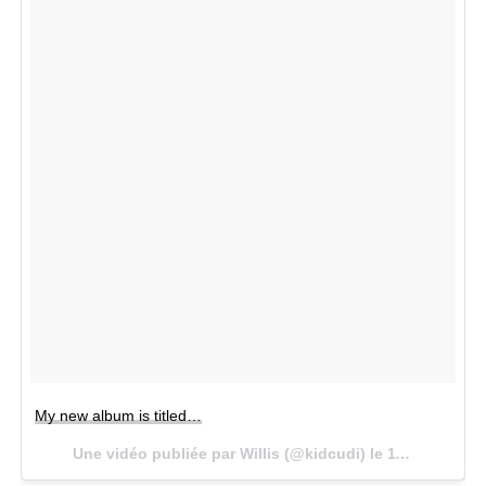
My new album is titled…
Une vidéo publiée par Willis (@kidcudi) le
11 Mai 2016 à 10h49 PDT