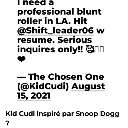
I need a
professional blunt
roller in LA. Hit
@Shift_leader06
w
resume. Serious
inquires only!! 🥰✌🏾
❤️
— The Chosen One
(@KidCudi)
August
15, 2021
Kid Cudi inspiré par Snoop Dogg
?