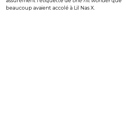
assurément l’étiquette de
one hit wonder
que
beaucoup avaient accolé à Lil Nas X.