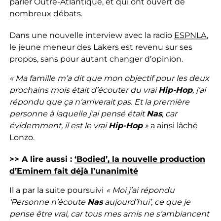
parler Outre-Atlantique, et qui ont ouvert de
nombreux débats.
Dans une nouvelle interview avec la radio
ESPNLA
,
le jeune meneur des Lakers est revenu sur ses
propos, sans pour autant changer d’opinion.
« Ma famille m’a dit que mon objectif pour les deux
prochains mois était d’écouter du vrai
Hip-Hop
, j’ai
répondu que ça n’arriverait pas. Et la première
personne à laquelle j’ai pensé était
Nas
, car
évidemment, il est le vrai
Hip-Hop
»
a ainsi lâché
Lonzo.
>> A lire aussi :
‘Bodied’, la nouvelle production
d’Eminem fait déjà l’unanimité
Il a par la suite poursuivi
« Moi j’ai répondu
‘Personne n’écoute
Nas
aujourd’hui’, ce que je
pense être vrai, car tous mes amis ne s’ambiancent