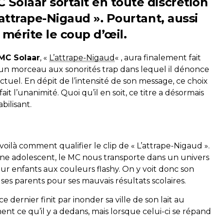
 Solaar sortait en toute discrétion
L’attrape-Nigaud ». Pourtant, aussi
i mérite le coup d’œil.
MC Solaar
, «
L’attrape-Nigaud
« , aura finalement fait
’un morceau aux sonorités trap dans lequel il dénonce
tuel. En dépit de l’intensité de son message, ce choix
t l’unanimité. Quoi qu’il en soit, ce titre a désormais
abilisant.
voilà comment qualifier le clip de « L’attrape-Nigaud ».
jaune adolescent, le MC nous transporte dans un univers
ur enfants aux couleurs flashy. On y voit donc son
es parents pour ses mauvais résultats scolaires.
e dernier finit par inonder sa ville de son lait au
ent ce qu’il y a dedans, mais lorsque celui-ci se répand