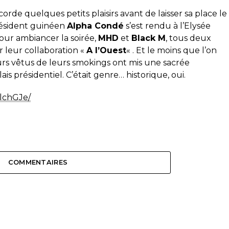
corde quelques petits plaisirs avant de laisser sa place le
président guinéen
Alpha Condé
s’est rendu à l’Elysée
pour ambiancer la soirée,
MHD
et
Black M
, tous deux
r leur collaboration «
A l’Ouest
« . Et le moins que l’on
eurs vêtus de leurs smokings ont mis une sacrée
is présidentiel. C’était genre… historique, oui.
lchGJe/
COMMENTAIRES