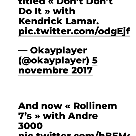
titled « Don’t Don’t
Do It » with
Kendrick Lamar.
pic.twitter.com/odgEjf
— Okayplayer
(@okayplayer)
5
novembre 2017
And now « Rollinem
7’s » with Andre
3000
pic.twitter.com/hBEMc