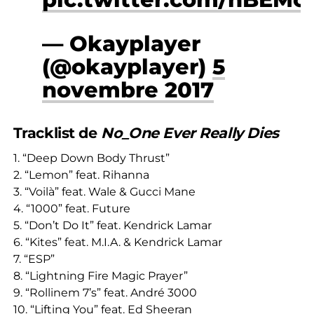
— Okayplayer
(@okayplayer)
5
novembre 2017
Tracklist de
No_One Ever Really Dies
1. “Deep Down Body Thrust”
2. “Lemon” feat. Rihanna
3. “Voilà” feat. Wale & Gucci Mane
4. “1000” feat. Future
5. “Don’t Do It” feat. Kendrick Lamar
6. “Kites” feat. M.I.A. & Kendrick Lamar
7. “ESP”
8. “Lightning Fire Magic Prayer”
9. “Rollinem 7’s” feat. André 3000
10. “Lifting You” feat. Ed Sheeran