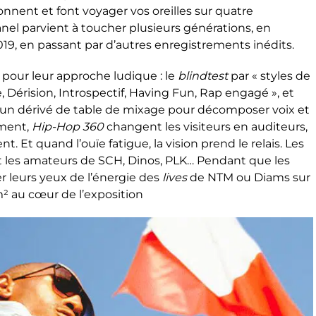
onnent et font voyager vos oreilles sur quatre
anel parvient à toucher plusieurs générations, en
19, en passant par d’autres enregistrements inédits.
 pour leur approche ludique : le
blindtest
par « styles de
e,
Dérision
,
Introspectif
,
Having
Fun, Rap
engagé », et
t un dérivé de table de mixage pour décomposer voix et
ement,
Hip-Hop 360
changent
les visiteurs en auditeurs,
nt. Et quand
l’ouïe fatigue, la vision prend le relais. Les
t les amateurs de SCH, Dinos, PLK… Pendant que les
r leurs yeux de l’énergie des
lives
de NTM ou Diams sur
m² au cœur de l’exposition