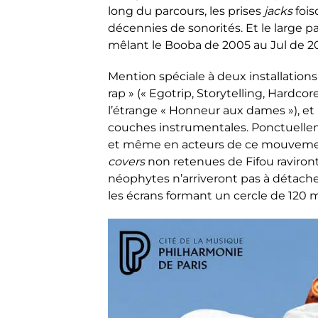
long du parcours, les prises
jacks
fois
décennies de sonorités. Et le large p
mêlant le Booba de 2005 au Jul de 20
Mention spéciale à deux installations
rap » («
Egotrip
, Storytelling, Hardcor
l’étrange « Honneur aux dames »), e
couches instrumentales
. Ponctuell
et même en acteurs de ce mouveme
covers
non retenues de Fifou raviron
néophytes n’arriveront pas à détache
les écrans formant un cercle de 120 