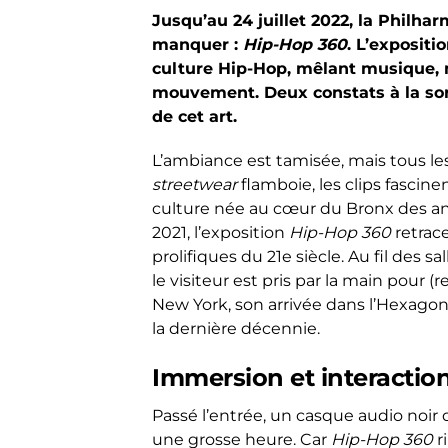
Jusqu’au 24 juillet 2022, la Philh
manquer :
Hip-Hop 360
. L’exposit
culture Hip-Hop, mêlant musique, 
mouvement. Deux constats à la sorti
de cet art.
L’ambiance est tamisée, mais tous les
streetwear
flamboie, les clips fascin
culture née au cœur du Bronx des an
2021, l’exposition
Hip-Hop 360
retrace
prolifiques du 21e siècle.
Au fil des s
le visiteur est pris par la main pour 
New York, son arrivée dans l’Hexago
la dernière décennie.
Immersion et interactio
Passé l’entrée, un casque audio noir 
une grosse heure. Car
Hip-Hop 360
r