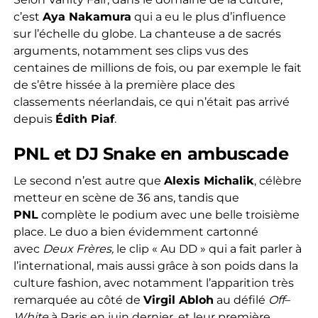
c’est
Aya Nakamura
qui a eu le plus d’influence
sur l’échelle du globe. La chanteuse a de sacrés
arguments, notamment ses clips vus des
centaines de millions de fois, ou par exemple le fait
de s’être hissée à la première place des
classements néerlandais, ce qui n’était pas arrivé
depuis
Édith Piaf
.
PNL et DJ Snake en ambuscade
Le second n’est autre que
Alexis Michalik
, célèbre
metteur en scène de 36 ans, tandis que
PNL
complète le podium avec une belle troisième
place. Le duo a bien évidemment cartonné
avec
Deux Frères,
le clip « Au DD » qui a fait parler à
l’international, mais aussi grâce à son poids dans la
culture fashion, avec notamment l’apparition très
remarquée au côté de
Virgil Abloh
au défilé
Off
–
White
à Paris en juin dernier, et leur première