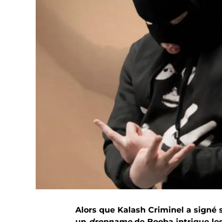
Alors que Kalash Criminel a signé 
un
dropname
de Booba intrigue l