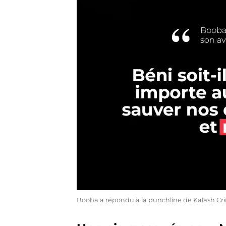
Booba a répondu à la punchline de Kalash Cr