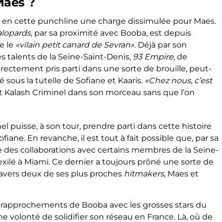
Maes ?
is en cette punchline une charge dissimulée pour Maes.
alopards
, par sa proximité avec Booba, est depuis
e le
«vilain petit canard de Sevran»
. Déjà par son
s talents de la Seine-Saint-Denis,
93 Empire
, de
directement pris parti dans une sorte de brouille, peut-
cé sous la tutelle de Sofiane et Kaaris.
«Chez nous, c’est
it Kalash Criminel dans son morceau sans que l’on
el puisse, à son tour, prendre parti dans cette histoire
ane. En revanche, il est tout à fait possible que, par sa
 des collaborations avec certains membres de la Seine-
 exilé à Miami. Ce dernier a toujours prôné une sorte de
 travers deux de ses plus proches
hitmakers
, Maes et
 les rapprochements de Booba avec les grosses stars du
volonté de solidifier son réseau en France. Là, où de