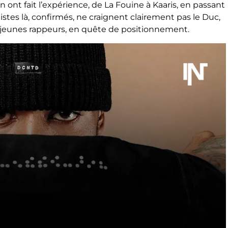
n ont fait l’expérience, de La Fouine à Kaaris, en passant
istes là, confirmés, ne craignent clairement pas le Duc,
 jeunes rappeurs, en quête de positionnement.