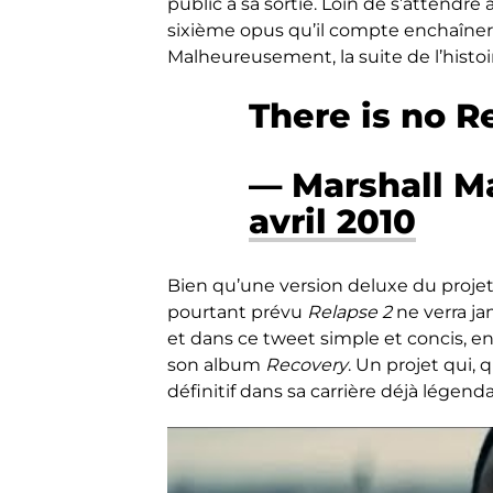
public à sa sortie. Loin de s’attendre
sixième opus qu’il compte enchaîne
Malheureusement, la suite de l’histoir
There is no R
— Marshall 
avril 2010
Bien qu’une version deluxe du projet
pourtant prévu
Relapse 2
ne verra ja
et dans ce tweet simple et concis, ent
son album
Recovery
. Un projet qui,
définitif dans sa carrière déjà légenda