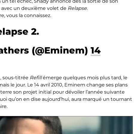
 à un tel échec, Shady annonce dès la sortie de son
r avec un deuxième volet de
Relapse
.
e, vous la connaissez.
elapse 2.
Mathers (@Eminem)
14
, sous-titrée
Refill
émerge quelques mois plus tard, le
mais le jour. Le 14 avril 2010, Eminem change ses plans
erre son projet initial pour dévoiler l’année suivante
 quoi qu’on en dise aujourd’hui, aura marqué un tournant
ire.