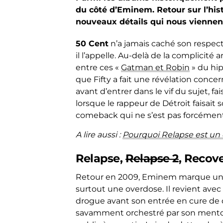
du côté d’Eminem. Retour sur l’his
nouveaux détails qui nous viennen
50 Cent
n’a jamais caché son respect 
il l’appelle. Au-delà de la complici
entre ces «
Gatman et Robin
» du hip
que Fifty a fait une révélation conce
avant d’entrer dans le vif du sujet, fa
lorsque le rappeur de Détroit faisait 
comeback qui ne s’est pas forcéme
A lire aussi :
Pourquoi Relapse est un 
Relapse,
Relapse 2
, Recov
Retour en 2009, Eminem marque un re
surtout une overdose. Il revient avec
drogue avant son entrée en cure de
savamment orchestré par son mento