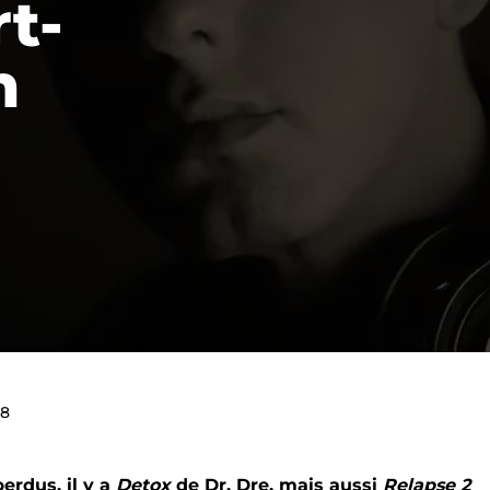
rt-
m
18
erdus, il y a
Detox
de Dr. Dre, mais aussi
Relapse 2