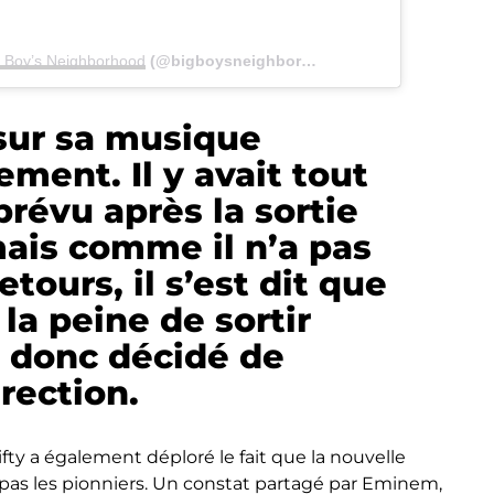
g Boy’s Neighborhood
(@bigboysneighborhood) le
18 Janv. 2018 à 
 sur sa musique
lement. Il y avait tout
révu après la sortie
ais comme il n’a pas
etours, il s’est dit que
 la peine de sortir
 a donc décidé de
rection.
ifty a également déploré le fait que la nouvelle
pas les pionniers. Un constat partagé par Eminem,