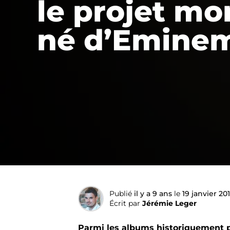
le projet mo
né d’Emine
Publié
il y a 9 ans
le
19 janvier 20
Écrit par
Jérémie Leger
Parmi les albums historiquement p