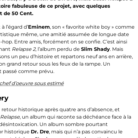
toire fabuleuse de ce projet, avec quelques
t de 50 Cent.
à l’égard d’
Eminem
, son « favorite white boy » comme
té artistique même, une amitié assumée de longue date
-hop. Entre amis, forcément on se confie. C’est ainsi
rnant
Relapse 2
, l’album perdu de
Slim Shady
. Mais
isons un peu d’histoire et repartons neuf ans en arrière,
son grand retour sous les feux de la rampe. Un
nt passé comme prévu.
chef d’oeuvre sous estimé
ery
tour historique après quatre ans d’absence, et
Relapse
, un album qui raconte sa déchéance face à la
 désintoxication. Un album sombre pourtant
r historique
Dr. Dre
, mais qui n’a pas convaincu le