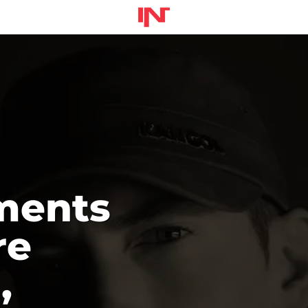
ments
re
,