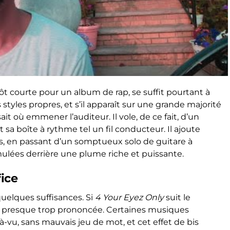
utôt courte pour un album de rap, se suffit pourtant à
styles propres, et s’il apparaît sur une grande majorité
sait où emmener l’auditeur. Il vole, de ce fait, d’un
 sa boîte à rythme tel un fil conducteur. Il ajoute
s, en passant d’un somptueux solo de guitare à
lées derrière une plume riche et puissante.
fice
uelques suffisances. Si
4 Your Eyez Only
suit le
t presque trop prononcée. Certaines musiques
vu, sans mauvais jeu de mot, et cet effet de bis