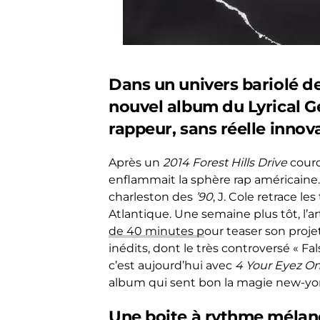
Dans un univers bariolé de
nouvel album du Lyrical Ge
rappeur, sans réelle innov
Après un
2014 Forest Hills Drive
couro
enflammait la sphère rap américaine. 
charleston des
’90
, J. Cole retrace le
Atlantique. Une semaine plus tôt, l’a
de 40 minutes p
our teaser son proje
inédits, dont le très controversé « Fal
c’est aujourd’hui avec
4 Your Eyez O
album qui sent bon la magie new-york
Une boite à rythme mélan