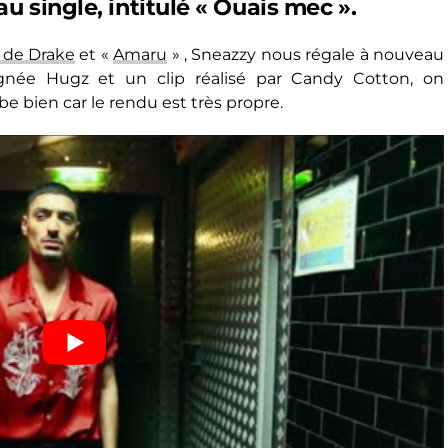
u single, intitulé « Ouais mec ».
 de Drake
et «
Amaru
» , Sneazzy nous régale à nouveau
née Hugz et un clip réalisé par Candy Cotton, on
 bien car le rendu est très propre.