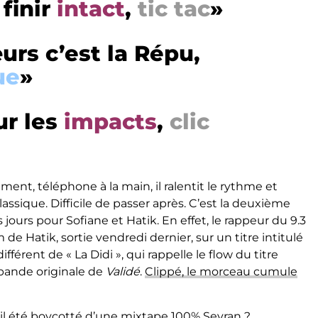
finir
intact
,
tic tac
»
rs c’est la Répu,
ue
»
ur les
impacts
,
clic
ment, téléphone à la main, il ralentit le rythme et
assique. Difficile de passer après. C’est la deuxième
ours pour Sofiane et Hatik. En effet, le rappeur du 9.3
 de Hatik, sortie vendredi dernier, sur un titre intitulé
ifférent de « La Didi », qui rappelle le flow du titre
a bande originale de
Validé
.
Clippé, le morceau cumule
t-il été boycotté d’une mixtape 100% Sevran ?