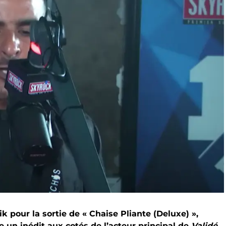
k pour la sortie de « Chaise Pliante (Deluxe) »,
 un inédit aux cotés de l’acteur principal de
Validé
,