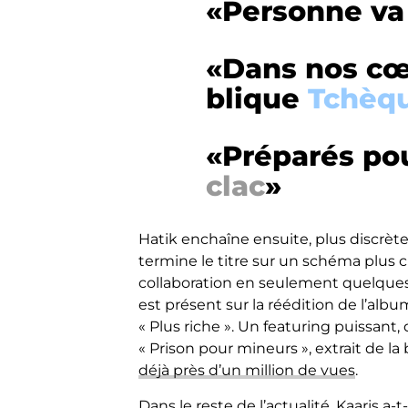
«Personne va 
«Dans nos cœu
blique
Tchèq
«Préparés po
clac
»
Hatik enchaîne ensuite, plus discrète
termine le titre sur un schéma plus cl
collaboration en seulement quelques j
est présent sur la réédition de l’album
« Plus riche ». Un featuring puissant, d
« Prison pour mineurs », extrait de l
déjà près d’un million de vues
.
Dans le reste de l’actualité,
Kaaris a-