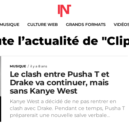
MUSIQUE
CULTURE WEB
GRANDS FORMATS
VIDÉO
te l’actualité de "Cli
MUSIQUE
il y a 8 ans
Le clash entre Pusha T et
Drake va continuer, mais
sans Kanye West
Kanye West a décidé de ne pas rentrer en
clash avec Drake. Pendant ce temps, Pusha T
préparerait une nouvelle salve verbale…