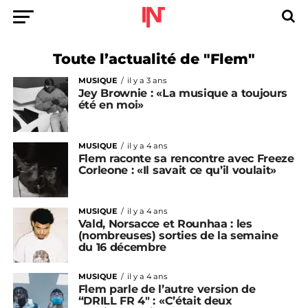
Toute l’actualité de "Flem"
MUSIQUE
il y a 3 ans
Jey Brownie : «La musique a toujours
été en moi»
MUSIQUE
il y a 4 ans
Flem raconte sa rencontre avec Freeze
Corleone : «Il savait ce qu’il voulait»
MUSIQUE
il y a 4 ans
Vald, Norsacce et Rounhaa : les
(nombreuses) sorties de la semaine
du 16 décembre
MUSIQUE
il y a 4 ans
Flem parle de l’autre version de
“DRILL FR 4″ : «C’était deux