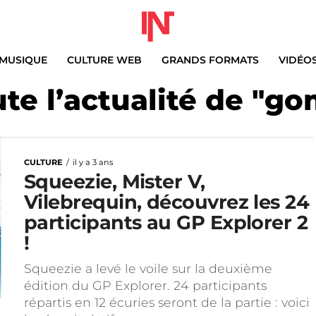
MUSIQUE
CULTURE WEB
GRANDS FORMATS
VIDÉO
te l’actualité de "g
CULTURE
il y a 3 ans
Squeezie, Mister V,
Vilebrequin, découvrez les 24
participants au GP Explorer 2
!
Squeezie a levé le voile sur la deuxième
édition du GP Explorer. 24 participants
répartis en 12 écuries seront de la partie : voici