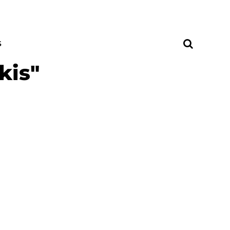
S
kis"