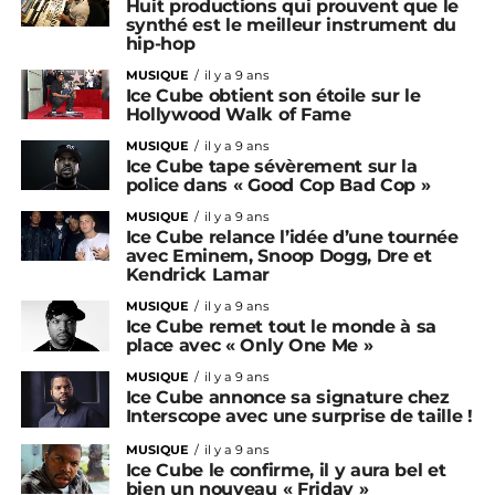
Huit productions qui prouvent que le
synthé est le meilleur instrument du
hip-hop
MUSIQUE
il y a 9 ans
Ice Cube obtient son étoile sur le
Hollywood Walk of Fame
MUSIQUE
il y a 9 ans
Ice Cube tape sévèrement sur la
police dans « Good Cop Bad Cop »
MUSIQUE
il y a 9 ans
Ice Cube relance l’idée d’une tournée
avec Eminem, Snoop Dogg, Dre et
Kendrick Lamar
MUSIQUE
il y a 9 ans
Ice Cube remet tout le monde à sa
place avec « Only One Me »
MUSIQUE
il y a 9 ans
Ice Cube annonce sa signature chez
Interscope avec une surprise de taille !
MUSIQUE
il y a 9 ans
Ice Cube le confirme, il y aura bel et
bien un nouveau « Friday »