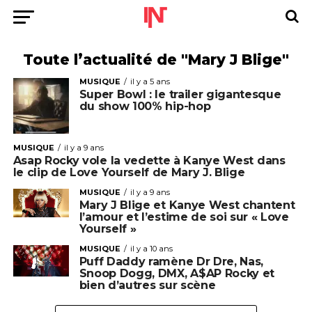
Toute l’actualité de "Mary J Blige"
MUSIQUE
il y a 5 ans
Super Bowl : le trailer gigantesque
du show 100% hip-hop
MUSIQUE
il y a 9 ans
Asap Rocky vole la vedette à Kanye West dans
le clip de Love Yourself de Mary J. Blige
MUSIQUE
il y a 9 ans
Mary J Blige et Kanye West chantent
l’amour et l’estime de soi sur « Love
Yourself »
MUSIQUE
il y a 10 ans
Puff Daddy ramène Dr Dre, Nas,
Snoop Dogg, DMX, A$AP Rocky et
bien d’autres sur scène