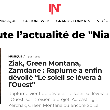
MUSIQUE
CULTURE WEB
GRANDS FORMATS
VIDÉO
te l’actualité de "Ni
MUSIQUE
il y a 4 ans
Ziak, Green Montana,
Zamdane : Raplume a enfin
dévoilé “Le soleil se lèvera à
l’Ouest”
Raplume vient de dévoiler Le soleil se lèvera à
l’Ouest, son troisième projet. Au casting :
Kerchak, Green Montana ou encore So La