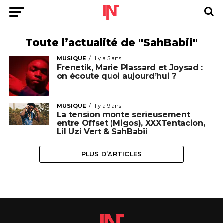
Toute l’actualité de "SahBabii"
MUSIQUE
il y a 5 ans
Frenetik, Marie Plassard et Joysad :
on écoute quoi aujourd’hui ?
MUSIQUE
il y a 9 ans
La tension monte sérieusement
entre Offset (Migos), XXXTentacion,
Lil Uzi Vert & SahBabii
PLUS D’ARTICLES